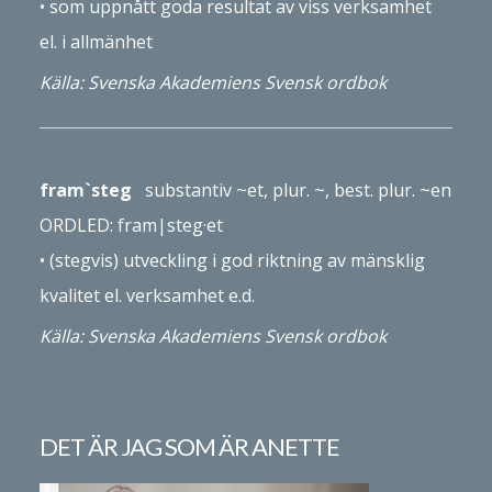
•
som upp­nått goda resultat
av viss verksamhet
el. i all­mänhet
Källa: Svenska Akademiens Svensk ordbok
fram`steg
substantiv ~et, plur. ~, best. plur. ~en
ORDLED: fram|­steg·et
• (stegvis) ut­veckling i god riktning av mänsklig
kvalitet el. verksamhet e.d.
Källa: Svenska Akademiens Svensk ordbok
DET ÄR JAG SOM ÄR ANETTE