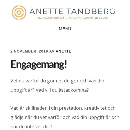
Hoppa
Hoppa
till
till
huvudinnehåll
sidfot
MENU
2 NOVEMBER, 2019
AV
ANETTE
Engagemang!
Vet du varför du gör det du gör och vad din
uppgift är? Vad vill du åstadkomma?
Vad är skillnaden i din prestation, kreativitet och
glädje när du vet varför och vad din uppgift är och
när du inte vet det?