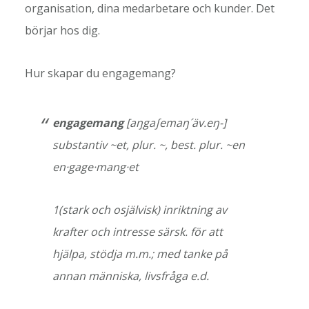
organisation, dina medarbetare och kunder. Det
börjar hos dig.
Hur skapar du engagemang?
engagemang
[aŋga∫emaŋ´äv.eŋ-]
substantiv ~et, plur. ~, best. plur. ~en
en·gage·mang·et
1(stark och o­självisk) in­riktning av
krafter och intresse särsk. för att
hjälpa, stödja m.m.; med tanke på
annan människa, livs­fråga e.d.