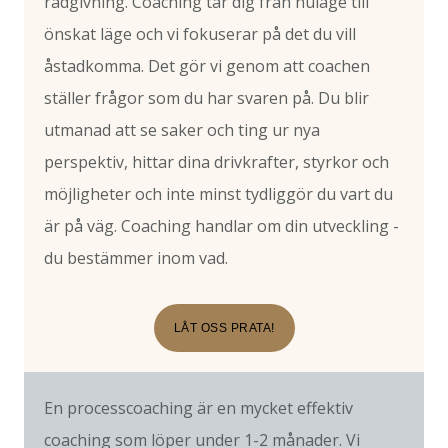
rådgivning. Coaching tar dig från nuläge till
önskat läge och vi fokuserar på det du vill
åstadkomma. Det gör vi genom att coachen
ställer frågor som du har svaren på. Du blir
utmanad att se saker och ting ur nya
perspektiv, hittar dina drivkrafter, styrkor och
möjligheter och inte minst tydliggör du vart du
är på väg. Coaching handlar om din utveckling -
du bestämmer inom vad.
LÅT OSS PRATA!
En processcoaching är en mycket effektiv
coaching som löper under 1-2 månader. Vi