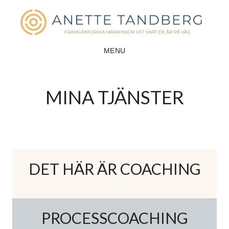
Hoppa
Hoppa
till
till
huvudinnehåll
sidfot
MENU
MINA TJÄNSTER
DET HÄR ÄR COACHING
PROCESSCOACHING