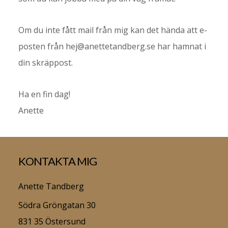
Om du inte fått mail från mig kan det hända att e-
posten från hej@anettetandberg.se har hamnat i
din skräppost.
Ha en fin dag!
Anette
Footer
KONTAKTA MIG
Anette Tandberg
Södra Gröngatan 30
831 35 Östersund