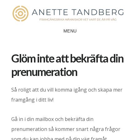
Hoppa
Hoppa
till
till
huvudinnehåll
sidfot
MENU
Glöm inte att bekräfta din
prenumeration
Så roligt att du vill komma igång och skapa mer
framgång i ditt liv!
Gå in i din mailbox och bekräfta din
prenumeration så kommer snart några frågor
som du kan jobba med på din väg framåt.