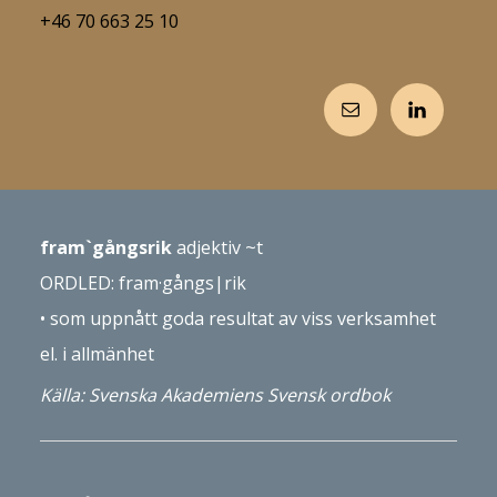
+46 70 663 25 10
fram
`
gångsrik
adjektiv
~t
ORDLED: fram·gångs|­rik
•
som upp­nått goda resultat
av viss verksamhet
el. i all­mänhet
Källa: Svenska Akademiens Svensk ordbok