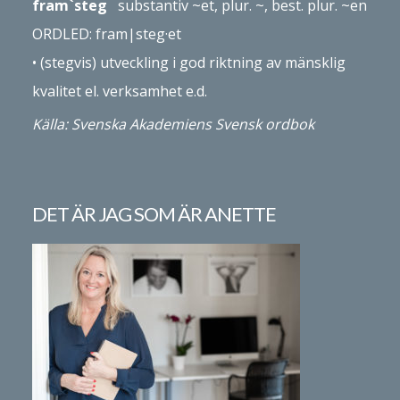
fram`steg
substantiv ~et, plur. ~, best. plur. ~en
ORDLED: fram|­steg·et
• (stegvis) ut­veckling i god riktning av mänsklig
kvalitet el. verksamhet e.d.
Källa: Svenska Akademiens Svensk ordbok
DET ÄR JAG SOM ÄR ANETTE