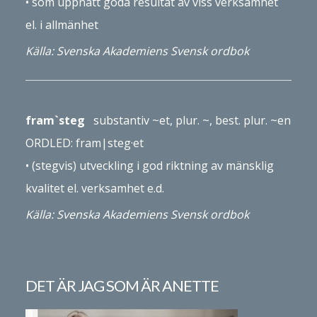
•
som upp­nått goda resultat
av viss verksamhet
el. i all­mänhet
Källa: Svenska Akademiens Svensk ordbok
fram`steg
substantiv ~et, plur. ~, best. plur. ~en
ORDLED: fram|­steg·et
• (stegvis) ut­veckling i god riktning av mänsklig
kvalitet el. verksamhet e.d.
Källa: Svenska Akademiens Svensk ordbok
DET ÄR JAG SOM ÄR ANETTE