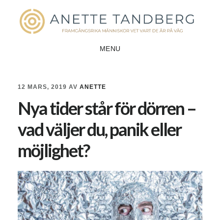
Hoppa
Hoppa
till
till
huvudinnehåll
sidfot
MENU
12 MARS, 2019
AV
ANETTE
Nya tider står för dörren –
vad väljer du, panik eller
möjlighet?