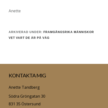
Anette
ARKIVERAD UNDER:
FRAMGÅNGSRIKA MÄNNISKOR
VET VART DE ÄR PÅ VÄG
Footer
KONTAKTA MIG
Anette Tandberg
Södra Gröngatan 30
831 35 Östersund