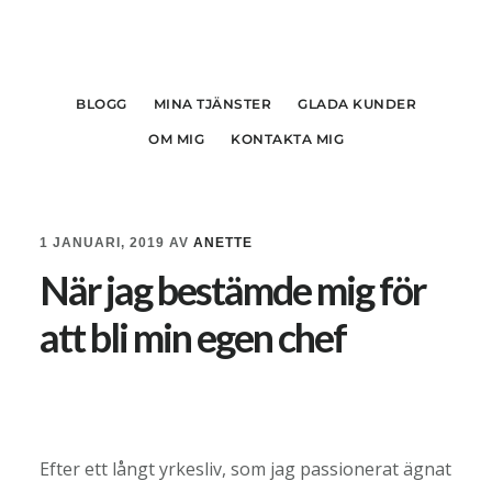
Hoppa
Hoppa
till
till
huvudinnehåll
sidfot
BLOGG
MINA TJÄNSTER
GLADA KUNDER
OM MIG
KONTAKTA MIG
1 JANUARI, 2019
AV
ANETTE
När jag bestämde mig för
att bli min egen chef
Efter ett långt yrkesliv, som jag passionerat ägnat