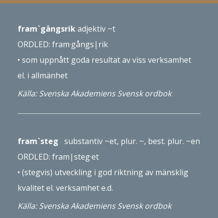
fram
`
gångsrik
adjektiv
~t
ORDLED: fram·gångs|­rik
•
som upp­nått goda resultat
av viss verksamhet
el. i all­mänhet
Källa: Svenska Akademiens Svensk ordbok
fram`steg
substantiv ~et, plur. ~, best. plur. ~en
ORDLED: fram|­steg·et
• (stegvis) ut­veckling i god riktning av mänsklig
kvalitet el. verksamhet e.d.
Källa: Svenska Akademiens Svensk ordbok